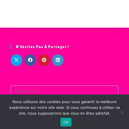
g
s
s
s
s
s
s
s
e
è
d
m
a
n
a
e
t
n
e
t
i
t
m
e
o
.
e
N’hésitez Pas À Partager !
n
n
d
t
e
s
v
u
e
Nous utilisons des cookies pour vous garantir la meilleure
s
expérience sur notre site web. Si vous continuez à utiliser ce
site, nous supposerons que vous en êtes satisfait.
Accueil
Jeux pédagogiques
Contact
Mentions légales
É
OK
© Tous droits réservés Le Café'Tronik-SmartMesure 2026
v