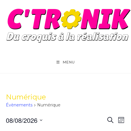
Skip
to
content
MENU
Numérique
Évènements
Numérique
08/08/2026
N
R
R
M
e
a
o
S
e
c