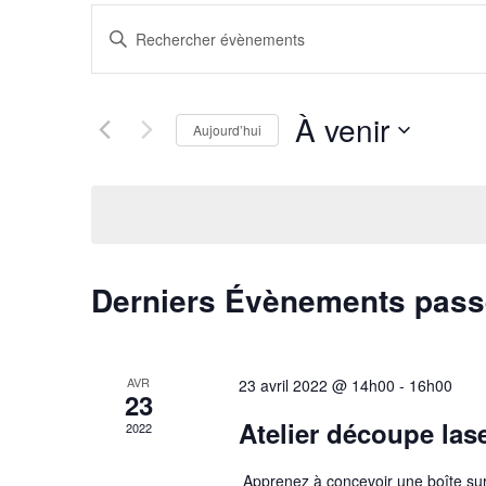
R
S
e
a
c
i
À venir
h
Aujourd’hui
s
e
S
i
r
é
r
c
l
m
h
e
o
Derniers Évènements pas
e
c
t
t
e
-
i
t
c
AVR
23 avril 2022 @ 14h00
-
16h00
23
o
n
l
Atelier découpe lase
2022
n
a
é
n
Apprenez à concevoir une boîte sur 