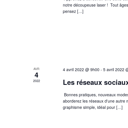
v
.
notre découpeuse laser ! Tout âges à
e
i
R
pensez […]
z
e
g
u
c
a
n
h
t
e
e
i
d
r
o
a
c
n
AVR
4 avril 2022 @ 9h00
-
5 avril 2022
t
4
h
d
Les réseaux sociaux
e
2022
e
e
.
r
v
Bonnes pratiques, nouveaux modes m
É
aborderez les réseaux d'une autre 
u
graphisme simple, idéal pour […]
v
e
è
s