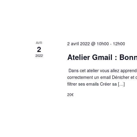
n
É
e
v
m
è
e
n
n
AVR
2 avril 2022 @ 10h00
-
12h00
e
2
t
m
Atelier Gmail : Bon
2022
s
e
p
Dans cet atelier vous allez apprend
n
correctement un email Dénicher et 
a
filtrer ses emails Créer sa […]
t
r
s
20€
m
o
t
-