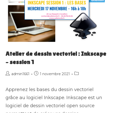
Atelier de dessin vectoriel : Inkscape
– session 1
Auteur/autrice
Publication
Post
admin1661
1 novembre 2021
de
publiée :
category:
la
Apprenez les bases du dessin vectoriel
publication :
grâce au logiciel Inkscape. Inkscape est un
logiciel de dessin vectoriel open source