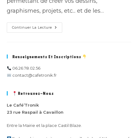
permettant de créer vos dessins,
graphismes, projets, etc... et de les…
Atelier
Continuer La Lecture
De
Dessin
Vectoriel
:
Inkscape
–
Renseignements Et Inscriptions
Session
1
06.26.78.02.56
contact@cafetronik.fr
Retrouvez-Nous
Le Café’Tronik
23 rue Raspail à Cavaillon
Entre la Mairie et la place Castil Blaze.