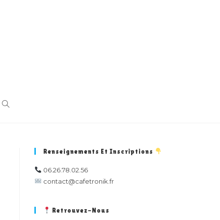
TOGGLE
WEBSITE
Renseignements Et Inscriptions
06.26.78.02.56
SEARCH
contact@cafetronik.fr
Retrouvez-Nous