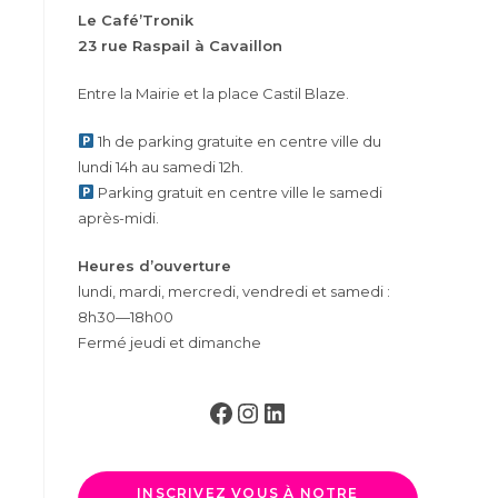
Le Café’Tronik
23 rue Raspail à Cavaillon
Entre la Mairie et la place Castil Blaze.
1h de parking gratuite en centre ville du
lundi 14h au samedi 12h.
Parking gratuit en centre ville le samedi
après-midi.
Heures d’ouverture
lundi, mardi, mercredi, vendredi et samedi :
8h30—18h00
Fermé jeudi et dimanche
Facebook
Instagram
LinkedIn
INSCRIVEZ VOUS À NOTRE