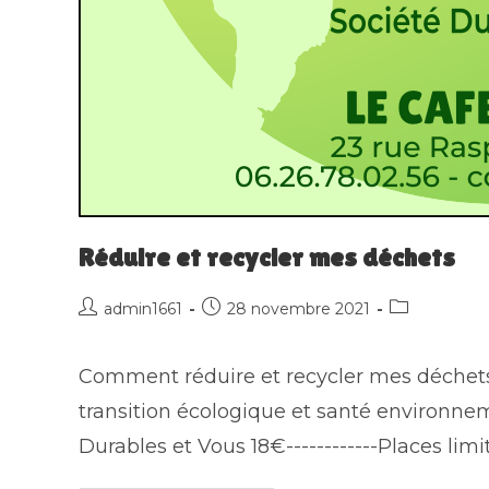
Réduire et recycler mes déchets
Auteur/autrice
Publication
Post
admin1661
28 novembre 2021
de
publiée :
category:
la
Comment réduire et recycler mes déchets A
publication :
transition écologique et santé environnem
Durables et Vous 18€------------Places lim