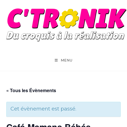
Skip
to
content
MENU
« Tous les Évènements
Cet évènement est passé.
Café Mamans Bébés