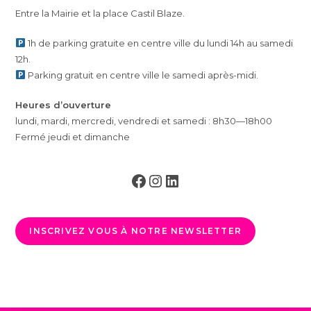
m
Entre la Mairie et la place Castil Blaze.
e
n
1h de parking gratuite en centre ville du lundi 14h au samedi
t
12h.
Parking gratuit en centre ville le samedi après-midi.
Heures d’ouverture
lundi, mardi, mercredi, vendredi et samedi : 8h30—18h00
Fermé jeudi et dimanche
Facebook
Instagram
LinkedIn
INSCRIVEZ VOUS À NOTRE NEWSLETTER