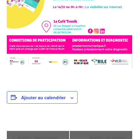
Ajouter au calendrier
N
Atelier Imprimante
Atelier de dessin