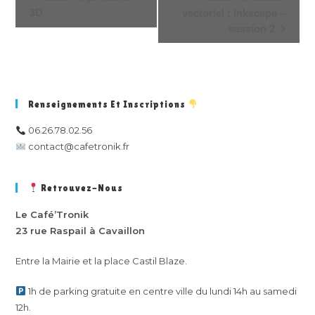
a
3D
vectoriel : Inkscape –
v
session 2
i
g
a
t
Renseignements Et Inscriptions
i
o
06.26.78.02.56
n
contact@cafetronik.fr
É
v
Retrouvez-Nous
è
Le Café’Tronik
n
23 rue Raspail à Cavaillon
e
m
Entre la Mairie et la place Castil Blaze.
e
n
1h de parking gratuite en centre ville du lundi 14h au samedi
t
12h.