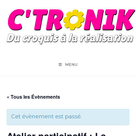
Skip
to
content
MENU
« Tous les Évènements
Cet évènement est passé.
Atelier participatif : La