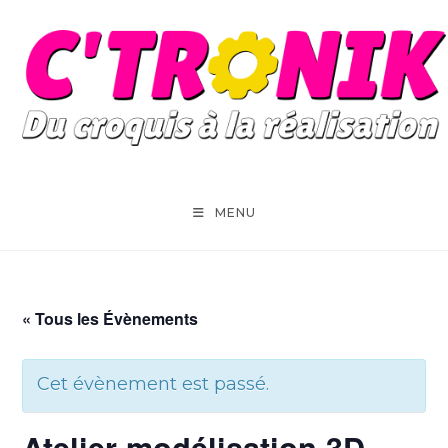
Skip
to
content
MENU
« Tous les Évènements
Cet évènement est passé.
Atelier modélisation 3D