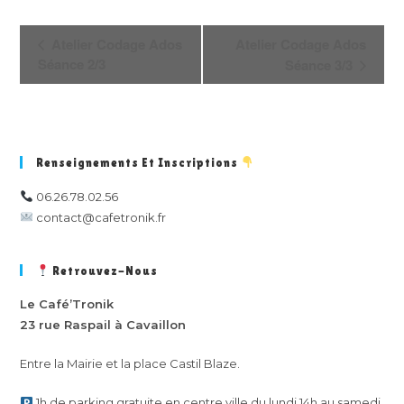
N
Atelier Codage Ados
Atelier Codage Ados
a
Séance 2/3
Séance 3/3
v
i
g
a
Renseignements Et Inscriptions
t
i
06.26.78.02.56
o
contact@cafetronik.fr
n
É
Retrouvez-Nous
v
è
Le Café’Tronik
23 rue Raspail à Cavaillon
n
e
Entre la Mairie et la place Castil Blaze.
m
e
1h de parking gratuite en centre ville du lundi 14h au samedi