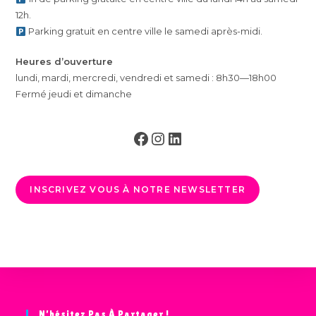
n
12h.
t
Parking gratuit en centre ville le samedi après-midi.
Heures d’ouverture
lundi, mardi, mercredi, vendredi et samedi : 8h30—18h00
Fermé jeudi et dimanche
Facebook
Instagram
LinkedIn
INSCRIVEZ VOUS À NOTRE NEWSLETTER
N’hésitez Pas À Partager !