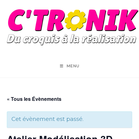
Skip
to
content
MENU
« Tous les Évènements
Cet évènement est passé.
Atelier Modélisation 3D