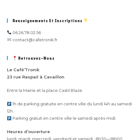
g
a
t
Renseignements Et Inscriptions
i
o
06.26.78.02.56
n
contact@cafetronik.fr
É
v
Retrouvez-Nous
è
Le Café’Tronik
n
23 rue Raspail à Cavaillon
e
m
Entre la Mairie et la place Castil Blaze.
e
n
1h de parking gratuite en centre ville du lundi 14h au samedi
t
12h.
Parking gratuit en centre ville le samedi après-midi.
Heures d’ouverture
lundi, mardi, mercredi, vendredi et samedi : 8h30—18h00