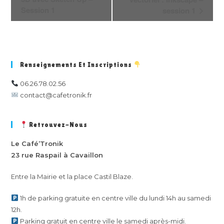
v
Session 1
session 1
i
g
a
t
Renseignements Et Inscriptions
i
o
06.26.78.02.56
n
contact@cafetronik.fr
É
v
Retrouvez-Nous
è
Le Café’Tronik
n
23 rue Raspail à Cavaillon
e
m
Entre la Mairie et la place Castil Blaze.
e
n
1h de parking gratuite en centre ville du lundi 14h au samedi
t
12h.
Parking gratuit en centre ville le samedi après-midi.