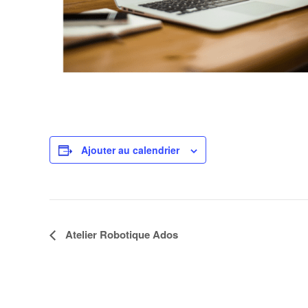
Ajouter au calendrier
N
Atelier Robotique Ados
a
v
i
g