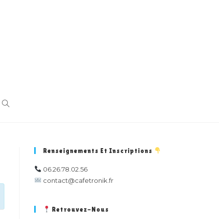
TOGGLE
WEBSITE
Renseignements Et Inscriptions
06.26.78.02.56
SEARCH
contact@cafetronik.fr
Retrouvez-Nous