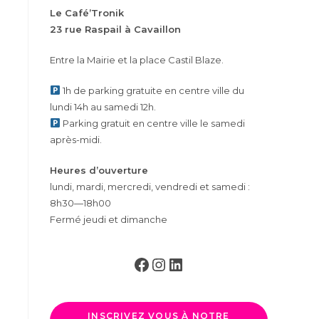
Le Café’Tronik
23 rue Raspail à Cavaillon
Entre la Mairie et la place Castil Blaze.
1h de parking gratuite en centre ville du
lundi 14h au samedi 12h.
Parking gratuit en centre ville le samedi
après-midi.
Heures d’ouverture
lundi, mardi, mercredi, vendredi et samedi :
8h30—18h00
Fermé jeudi et dimanche
Facebook
Instagram
LinkedIn
INSCRIVEZ VOUS À NOTRE