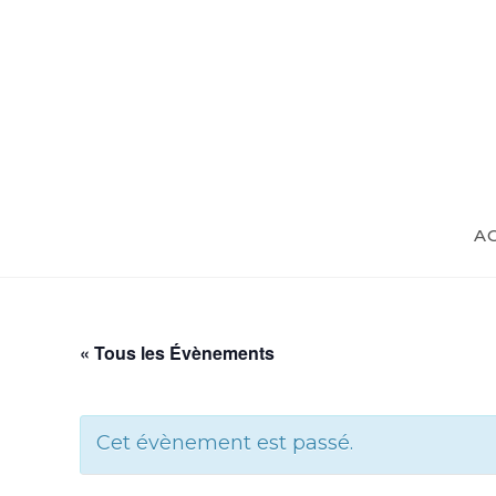
Skip
to
content
A
« Tous les Évènements
Cet évènement est passé.